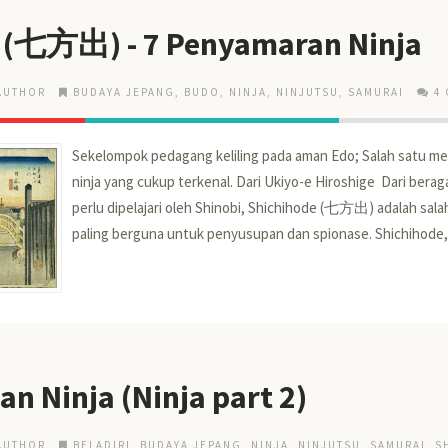
 (七方出) - 7 Penyamaran Ninja
AUTHOR
BUDAYA JEPANG
,
BUDO
,
NINJA
,
NINJUTSU
,
SAMURAI
4
Sekelompok pedagang keliling pada aman Edo; Salah satu 
ninja yang cukup terkenal. Dari Ukiyo-e Hiroshige Dari bera
perlu dipelajari oleh Shinobi, Shichihode (七方出) adalah sala
paling berguna untuk penyusupan dan spionase. Shichihode, 
n Ninja (Ninja part 2)
AUTHOR
BELADIRI
,
BUDAYA JEPANG
,
NINJA
,
NINJUTSU
,
SAMURAI
,
S