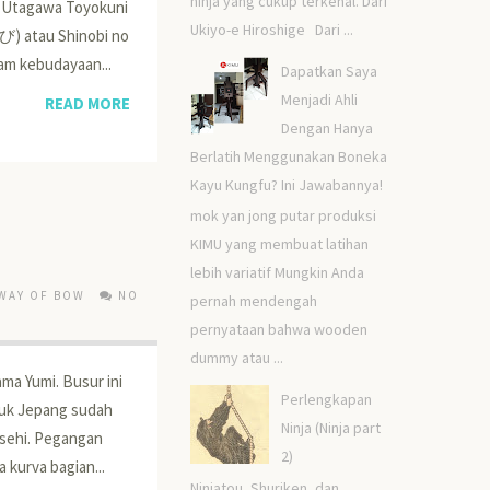
ninja yang cukup terkenal. Dari
- Utagawa Toyokuni
Ukiyo-e Hiroshige Dari ...
忍び) atau Shinobi no
m kebudayaan...
Dapatkan Saya
Menjadi Ahli
READ MORE
Dengan Hanya
Berlatih Menggunakan Boneka
Kayu Kungfu? Ini Jawabannya!
mok yan jong putar produksi
KIMU yang membuat latihan
lebih variatif Mungkin Anda
WAY OF BOW
NO
pernah mendengah
pernyataan bahwa wooden
dummy atau ...
ma Yumi. Busur ini
Perlengkapan
duk Jepang sudah
Ninja (Ninja part
sehi. Pegangan
2)
 kurva bagian...
Ninjatou, Shuriken, dan