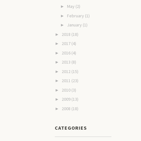
May
(2)
►
February
(1)
►
January
(1)
►
2018
(18)
►
2017
(4)
►
2016
(4)
►
2013
(8)
►
2012
(15)
►
2011
(23)
►
2010
(3)
►
2009
(13)
►
2008
(18)
►
CATEGORIES