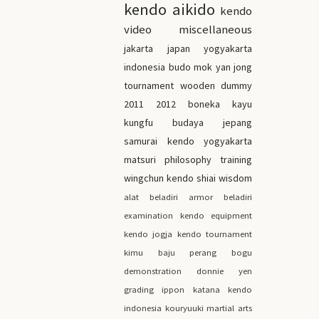
kendo
aikido
kendo
video
miscellaneous
jakarta
japan
yogyakarta
indonesia
budo
mok yan jong
tournament
wooden dummy
2011
2012
boneka kayu
kungfu
budaya jepang
samurai
kendo yogyakarta
matsuri
philosophy
training
wingchun
kendo shiai
wisdom
alat beladiri
armor
beladiri
examination
kendo equipment
kendo jogja
kendo tournament
kimu
baju perang
bogu
demonstration
donnie yen
grading
ippon
katana
kendo
indonesia
kouryuuki
martial arts