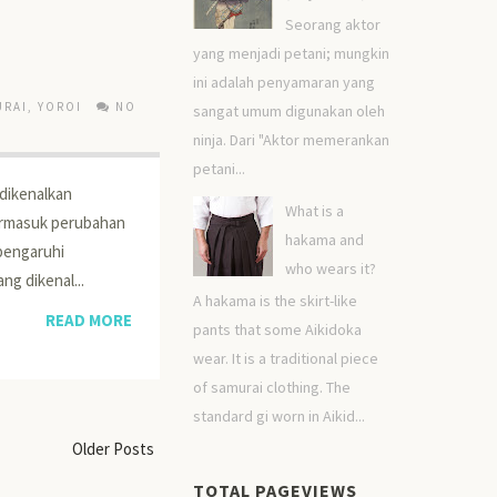
Seorang aktor
yang menjadi petani; mungkin
ini adalah penyamaran yang
URAI
,
YOROI
NO
sangat umum digunakan oleh
ninja. Dari "Aktor memerankan
petani...
 dikenalkan
What is a
ermasuk perubahan
hakama and
mpengaruhi
who wears it?
ng dikenal...
A hakama is the skirt-like
READ MORE
pants that some Aikidoka
wear. It is a traditional piece
of samurai clothing. The
standard gi worn in Aikid...
Older Posts
TOTAL PAGEVIEWS