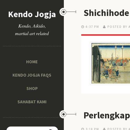
Shichihode
Kendo Jogja
Kendo, Aikido,
4:37 PM
POSTED BY 
martial art related
HOME
KENDO JOGJA FAQS
SHOP
SAHABAT KAMI
Perlengkapa
3:18 PM
POSTED BY 