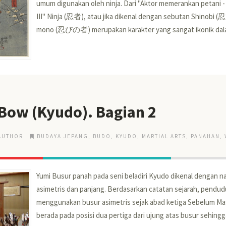
umum digunakan oleh ninja. Dari "Aktor memerankan petani 
III" Ninja (忍者), atau jika dikenal dengan sebutan Shinobi (
mono (忍びの者) merupakan karakter yang sangat ikonik dala
 Bow (Kyudo). Bagian 2
AUTHOR
BUDAYA JEPANG
,
BUDO
,
KYUDO
,
MARTIAL ARTS
,
PANAHAN
,
Yumi Busur panah pada seni beladiri Kyudo dikenal dengan na
asimetris dan panjang. Berdasarkan catatan sejarah, pendu
menggunakan busur asimetris sejak abad ketiga Sebelum Ma
berada pada posisi dua pertiga dari ujung atas busur sehingga