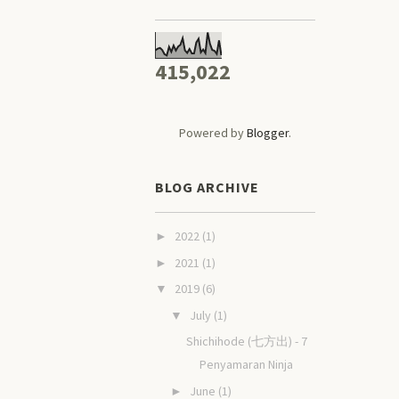
415,022
Powered by
Blogger
.
BLOG ARCHIVE
2022
(1)
►
2021
(1)
►
2019
(6)
▼
July
(1)
▼
Shichihode (七方出) - 7
Penyamaran Ninja
June
(1)
►