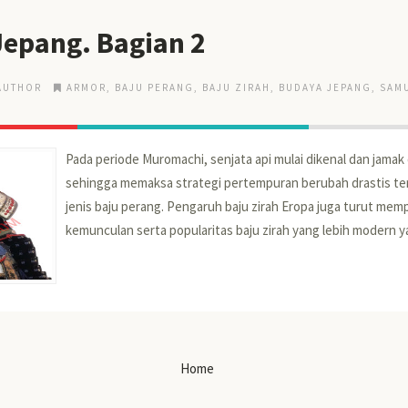
Jepang. Bagian 2
AUTHOR
ARMOR
,
BAJU PERANG
,
BAJU ZIRAH
,
BUDAYA JEPANG
,
SAM
Pada periode Muromachi, senjata api mulai dikenal dan jamak
sehingga memaksa strategi pertempuran berubah drastis t
jenis baju perang. Pengaruh baju zirah Eropa juga turut me
kemunculan serta popularitas baju zirah yang lebih modern ya
Home