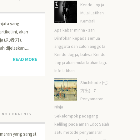
Kendo Jogja
Mulai Latihan
Kembali
njata yang
Apa kabar minna - san!
rtikel ini, akan
Diinfokan kepada semua
inja (忍者刀).
anggota dan calon anggota
 dijelaskan,...
Kendo Jogja, bahwa Kendo
READ MORE
Jogja akan mulai latihan lagi.
Info latihan...
Shichihode (七
方出) - 7
Penyamaran
Ninja
NO COMMENTS
Sekelompok pedagang
keliling pada aman Edo; Salah
satu metode penyamaran
yamaran yang sangat