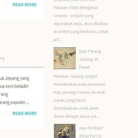
READ MORE
Pakaian Hitam Mengenai
senjata - senjata yang
digunakan ninja, akan dibahas
di artikel yang berbeda, untuk
art...
Baju Perang
Jepang VS
TS
Panah
Panahan Jepang sangat
asal Jepang yang
menekankan pada penetrasi
a seni beladiri
baju perang; karena itu anak
urang
panah yang berat
rang populer....
ditembakkan untuk jarak
READ MORE
dekat dengan busur pa...
Apa itu Ninja?
(Ninja Part.1)