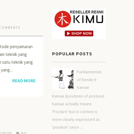
 COMMENTS
metode penyamaran
POPULAR POSTS
gam teknik yang
h satu teknik yang
yang...
Fundamentals
of Kendo II :
READ MORE
Kamae
Kamae (positions of posture)
Kamae actually means
'Posture' but in context is
more clearly expressed as
'position' since ...
HINOBI
NO