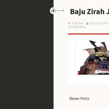
Baju Zirah 
5:06 PM
POSTED BY 
COMMENTS
Newer Posts