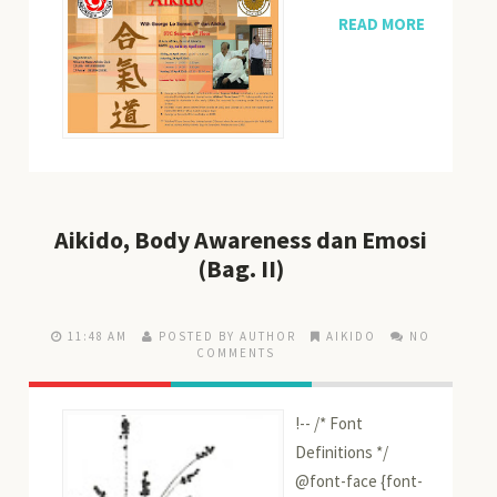
READ MORE
Aikido, Body Awareness dan Emosi
(Bag. II)
11:48 AM
POSTED BY AUTHOR
AIKIDO
NO
COMMENTS
!-- /* Font
Definitions */
@font-face {font-