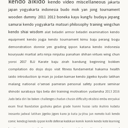
kendo
aikido
kendo video
miscellaneous
jakarta
japan
yogyakarta
indonesia
budo
mok yan jong
tournament
wooden dummy
2011
2012
boneka kayu kungfu
budaya jepang
samurai
kendo yogyakarta
matsuri
philosophy
training
wingchun
kendo shiai
wisdom
alat beladiri
armor
beladiri
examination
kendo
equipment
kendo jogja
kendo tournament
kimu
baju perang
bogu
demonstration
donnie yen
grading
ippon
katana
kendo indonesia
kouryuuki
martial arts
ninja
ninjutsu
panahan
shihan
virtues
wing chun
yoroi
2017
BJJ
Karate
baju zirah
bandung
beginning
bokken
compilation
do
dojo
dojo visit
fitness
fundamental
hakama
health
iaido
introduction
ip man
jo
jodan
kamae
kendo jigeiko
kyudo
latihan
malang
national
o'sensei
pameran
personal safety
posture
seminar
shinobi
surabaya
tips bela diri
training motivation
yudansha
2013
2016
Judo
bela diri
bo
boken
challenges
chudan
chusin
difficulty
eksibisi
embu
enryukai
exam
final
foundation
gashuku
gedan
grade
hanmi
hasso
iaito
ikuhiro kubota
inosanto
jadwal latihan
jigeiko
jigoro kano
jo kata
ju-jitsu
jun nomoto
kali
kendo
comic
kendo gi
kendo ippon
knife defense
kodokan
komik
komik kendo
kote
learning