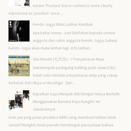
means 'Posture' but in context is more clearly
expressed as 'position' since ...
Kendo Jogja Mulai Latihan Kembali
Apa kabar minna - san! Diinfokan kepada semua
anggota dan calon anggota Kendo Jogja, bahwa
Kendo Jogja akan mulai latihan lagi. Info latihan...
Shichihode (七方出) - 7 Penyamaran Ninja
Sekelompok pedagang keliling pada aman Edo;
Salah satu metode penyamaran ninja yang cukup
terkenal. Dari Ukiyo-e Hiroshige Dari ...
Dapatkan Saya Menjadi Ahli Dengan Hanya Berlatih
Menggunakan Boneka Kayu Kungfu? Ini
Jawabannya!
mok yan jong putar produksi KIMU yang membuat latihan lebih
variatif Mungkin Anda pernah mendengah pernyataan bahwa