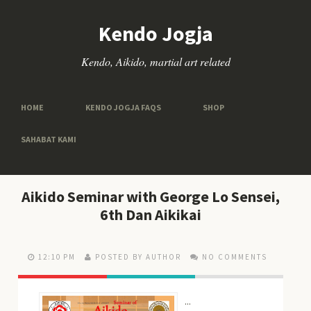
Kendo Jogja
Kendo, Aikido, martial art related
HOME
KENDO JOGJA FAQS
SHOP
SAHABAT KAMI
Aikido Seminar with George Lo Sensei,
6th Dan Aikikai
12:10 PM
POSTED BY AUTHOR
NO COMMENTS
...