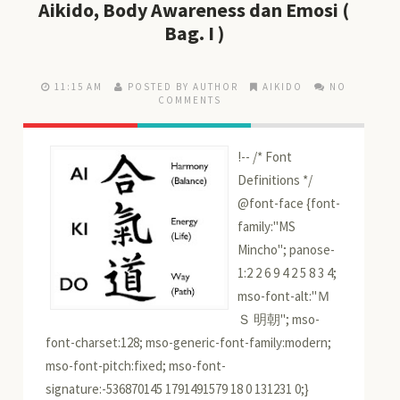
Aikido, Body Awareness dan Emosi (
Bag. I )
11:15 AM
POSTED BY AUTHOR
AIKIDO
NO
COMMENTS
!-- /* Font
Definitions */
@font-face {font-
family:"MS
Mincho"; panose-
1:2 2 6 9 4 2 5 8 3 4;
mso-font-alt:"Ｍ
Ｓ 明朝"; mso-
font-charset:128; mso-generic-font-family:modern;
mso-font-pitch:fixed; mso-font-
signature:-536870145 1791491579 18 0 131231 0;}