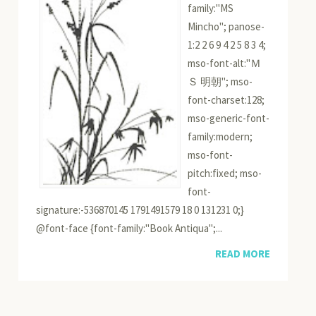
family:"MS
Mincho"; panose-
1:2 2 6 9 4 2 5 8 3 4;
mso-font-alt:"Ｍ
Ｓ 明朝"; mso-
font-charset:128;
mso-generic-font-
family:modern;
mso-font-
pitch:fixed; mso-
font-
signature:-536870145 1791491579 18 0 131231 0;}
@font-face {font-family:"Book Antiqua";...
READ MORE