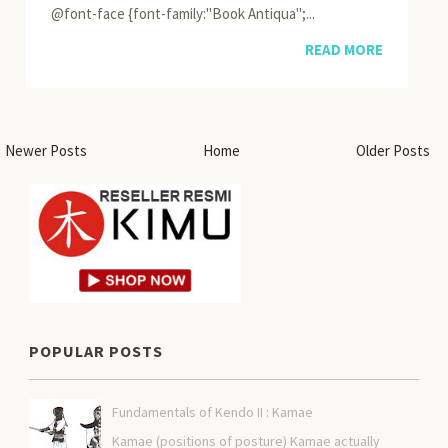
@font-face {font-family:"Book Antiqua";...
READ MORE
Newer Posts
Home
Older Posts
POPULAR POSTS
Fundamentals of Kendo II : Kamae
Kamae (positions of posture) Kamae actually