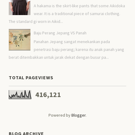
A hakama is the skirt-like pants that some Aikidoka
wear. It is a traditional piece of samurai clothing.
The standard gi worn in Aikid...
Baju Perang Jepang VS Panah
Panahan Jepang sangat menekankan pada
penetrasi baju perang; karena itu anak panah yang
berat ditembakkan untuk jarak dekat dengan busur pa...
TOTAL PAGEVIEWS
416,121
Powered by
Blogger
.
BLOG ARCHIVE