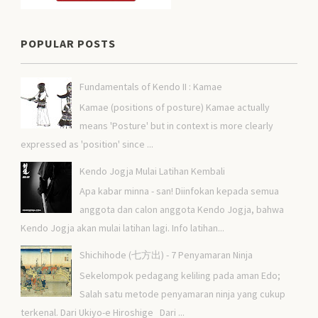
POPULAR POSTS
Fundamentals of Kendo II : Kamae
Kamae (positions of posture) Kamae actually
means 'Posture' but in context is more clearly
expressed as 'position' since ...
Kendo Jogja Mulai Latihan Kembali
Apa kabar minna - san! Diinfokan kepada semua
anggota dan calon anggota Kendo Jogja, bahwa
Kendo Jogja akan mulai latihan lagi. Info latihan...
Shichihode (七方出) - 7 Penyamaran Ninja
Sekelompok pedagang keliling pada aman Edo;
Salah satu metode penyamaran ninja yang cukup
terkenal. Dari Ukiyo-e Hiroshige Dari ...