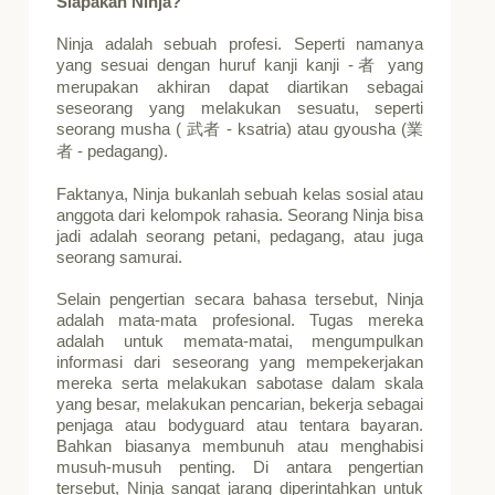
Siapakah Ninja?
Ninja adalah sebuah profesi. Seperti namanya
yang sesuai dengan huruf kanji kanji -
yang
者
merupakan akhiran dapat diartikan sebagai
seseorang yang melakukan sesuatu, seperti
seorang musha (
- ksatria) atau gyousha (
武者
業
- pedagang).
者
Faktanya, Ninja bukanlah sebuah kelas sosial atau
anggota dari kelompok rahasia. Seorang Ninja bisa
jadi adalah seorang petani, pedagang, atau juga
seorang samurai.
Selain pengertian secara bahasa tersebut, Ninja
adalah mata-mata profesional. Tugas mereka
adalah untuk memata-matai, mengumpulkan
informasi dari seseorang yang mempekerjakan
mereka serta melakukan sabotase dalam skala
yang besar, melakukan pencarian, bekerja sebagai
penjaga atau bodyguard atau tentara bayaran.
Bahkan biasanya membunuh atau menghabisi
musuh-musuh penting. Di antara pengertian
tersebut, Ninja sangat jarang diperintahkan untuk