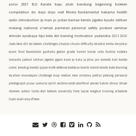
yoroi
2017
BJJ
Karate
baju zirah
bandung
beginning
bokken
compilation
do
dojo
dojo visit
fitness
fundamental
hakama
health
iaido
introduction
ip man
jo
jodan
kamae
kendo jigeiko
kyudo
latihan
malang
national
o'sensei
pameran
personal safety
posture
seminar
shinobi
surabaya
tips bela diri
training motivation
yudansha
2013
2016
Judo
bela diri
bo
boken
challenges
chudan
chusin
difficulty
eksibisi
embu
enryukai
exam
final
foundation
gashuku
gedan
grade
hanmi
hasso
iaito
ikuhiro kubota
inosanto
jadwal latihan
jigeiko
jigoro kano
jo kata
ju-jitsu
jun nomoto
kali
kendo
comic
kendo gi
kendo ippon
knife defense
kodokan
komik
komik kendo
kote
learning
location
mannequin challenge
map
medan
men
nicholas pettas
pedang
personal
photograph
pisau
samurai spirit
seishiro endo
semifinal
sensei hakim
shinai
shisei
shomen
suburi
tanto dori
telkom university
time lapse
tongkat
training schedule
tsuki
waki
way of bow