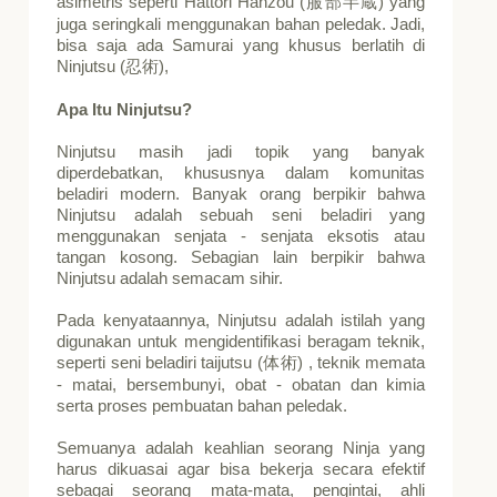
asimetris seperti Hattori Hanzou (
) yang
服部半蔵
juga seringkali menggunakan bahan peledak. Jadi,
bisa saja ada Samurai yang khusus berlatih di
Ninjutsu (
),
忍術
Apa Itu Ninjutsu?
Ninjutsu masih jadi topik yang banyak
diperdebatkan, khususnya dalam komunitas
beladiri modern. Banyak orang berpikir bahwa
Ninjutsu adalah sebuah seni beladiri yang
menggunakan senjata - senjata eksotis atau
tangan kosong. Sebagian lain berpikir bahwa
Ninjutsu adalah semacam sihir.
Pada kenyataannya, Ninjutsu adalah istilah yang
digunakan untuk mengidentifikasi beragam teknik,
seperti seni beladiri taijutsu (
) , teknik memata
体術
- matai, bersembunyi, obat - obatan dan kimia
serta proses pembuatan bahan peledak.
Semuanya adalah keahlian seorang Ninja yang
harus dikuasai agar bisa bekerja secara efektif
sebagai seorang mata-mata, pengintai, ahli