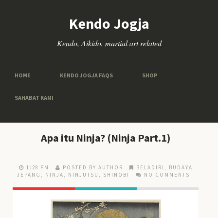
Kendo Jogja
Kendo, Aikido, martial art related
HOME
KENDO JOGJA FAQS
SHOP
SAHABAT KAMI
Apa itu Ninja? (Ninja Part.1)
1:28 PM
POSTED BY AUTHOR
BELADIRI
,
BUDAYA
JEPANG
,
NINJA
,
NINJUTSU
,
SHINOBI
NO COMMENTS