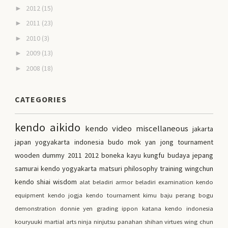
2012
(15)
►
2011
(23)
►
2010
(3)
►
2009
(13)
►
2008
(18)
►
CATEGORIES
kendo
aikido
kendo video
miscellaneous
jakarta
japan
yogyakarta
indonesia
budo
mok yan jong
tournament
wooden dummy
2011
2012
boneka kayu kungfu
budaya jepang
samurai
kendo yogyakarta
matsuri
philosophy
training
wingchun
kendo shiai
wisdom
alat beladiri
armor
beladiri
examination
kendo
equipment
kendo jogja
kendo tournament
kimu
baju perang
bogu
demonstration
donnie yen
grading
ippon
katana
kendo indonesia
kouryuuki
martial arts
ninja
ninjutsu
panahan
shihan
virtues
wing chun