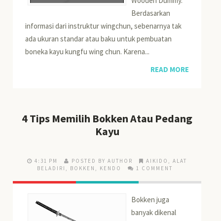
Wooden Dummy.
Berdasarkan
informasi dari instruktur wingchun, sebenarnya tak
ada ukuran standar atau baku untuk pembuatan
boneka kayu kungfu wing chun. Karena...
READ MORE
4 Tips Memilih Bokken Atau Pedang
Kayu
4:31 PM
POSTED BY AUTHOR
AIKIDO
,
ALAT
BELADIRI
,
BOKKEN
,
KENDO
1 COMMENT
Bokken juga
banyak dikenal