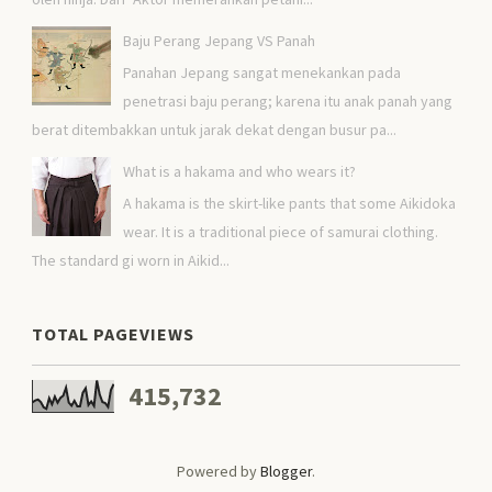
Baju Perang Jepang VS Panah
Panahan Jepang sangat menekankan pada
penetrasi baju perang; karena itu anak panah yang
berat ditembakkan untuk jarak dekat dengan busur pa...
What is a hakama and who wears it?
A hakama is the skirt-like pants that some Aikidoka
wear. It is a traditional piece of samurai clothing.
The standard gi worn in Aikid...
TOTAL PAGEVIEWS
415,732
Powered by
Blogger
.