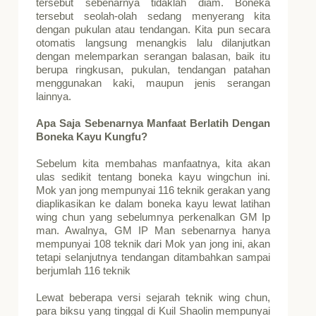
tersebut sebenarnya tidaklah diam. Boneka
tersebut seolah-olah sedang menyerang kita
dengan pukulan atau tendangan. Kita pun secara
otomatis langsung menangkis lalu dilanjutkan
dengan melemparkan serangan balasan, baik itu
berupa ringkusan, pukulan, tendangan patahan
menggunakan kaki, maupun jenis serangan
lainnya.
Apa Saja Sebenarnya Manfaat Berlatih Dengan
Boneka Kayu Kungfu?
Sebelum kita membahas manfaatnya, kita akan
ulas sedikit tentang boneka kayu wingchun ini.
Mok yan jong mempunyai 116 teknik gerakan yang
diaplikasikan ke dalam boneka kayu lewat latihan
wing chun yang sebelumnya perkenalkan GM Ip
man. Awalnya, GM IP Man sebenarnya hanya
mempunyai 108 teknik dari Mok yan jong ini, akan
tetapi selanjutnya tendangan ditambahkan sampai
berjumlah 116 teknik
Lewat beberapa versi sejarah teknik wing chun,
para biksu yang tinggal di Kuil Shaolin mempunyai