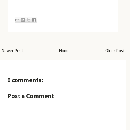
Newer Post
Home
Older Post
0 comments:
Post a Comment