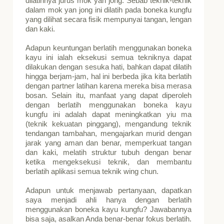
dilatihnya jurus mok yan jong. Sebab teknik-teknik
dalam mok yan jong ini dilatih pada boneka kungfu
yang dilihat secara fisik mempunyai tangan, lengan
dan kaki.
Adapun keuntungan berlatih menggunakan boneka
kayu ini ialah eksekusi semua tekniknya dapat
dilakukan dengan sesuka hati, bahkan dapat dilatih
hingga berjam-jam, hal ini berbeda jika kita berlatih
dengan partner latihan karena mereka bisa merasa
bosan. Selain itu, manfaat yang dapat diperoleh
dengan berlatih menggunakan boneka kayu
kungfu ini adalah dapat meningkatkan yiu ma
(teknik kekuatan pinggang), mengandung teknik
tendangan tambahan, mengajarkan murid dengan
jarak yang aman dan benar, memperkuat tangan
dan kaki, melatih struktur tubuh dengan benar
ketika mengeksekusi teknik, dan membantu
berlatih aplikasi semua teknik wing chun.
Adapun untuk menjawab pertanyaan, dapatkan
saya menjadi ahli hanya dengan berlatih
menggunakan boneka kayu kungfu? Jawabannya
bisa saja, asalkan Anda benar-benar fokus berlatih.