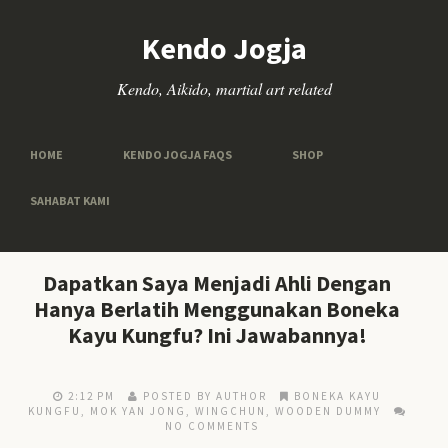
Kendo Jogja
Kendo, Aikido, martial art related
HOME
KENDO JOGJA FAQS
SHOP
SAHABAT KAMI
Dapatkan Saya Menjadi Ahli Dengan
Hanya Berlatih Menggunakan Boneka
Kayu Kungfu? Ini Jawabannya!
2:12 PM
POSTED BY AUTHOR
BONEKA KAYU
KUNGFU
,
MOK YAN JONG
,
WINGCHUN
,
WOODEN DUMMY
NO COMMENTS