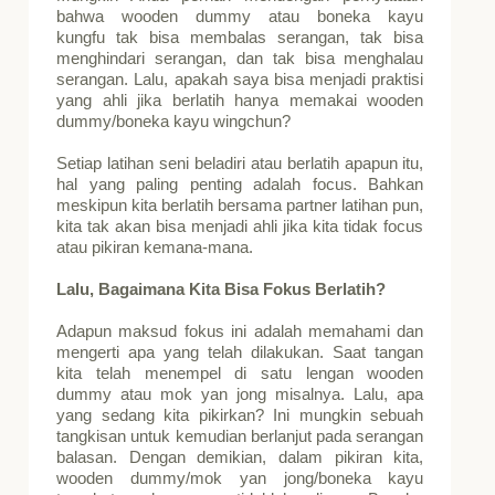
bahwa wooden dummy atau boneka kayu
kungfu tak bisa membalas serangan, tak bisa
menghindari serangan, dan tak bisa menghalau
serangan. Lalu, apakah saya bisa menjadi praktisi
yang ahli jika berlatih hanya memakai wooden
dummy/boneka kayu wingchun?
Setiap latihan seni beladiri atau berlatih apapun itu,
hal yang paling penting adalah focus. Bahkan
meskipun kita berlatih bersama partner latihan pun,
kita tak akan bisa menjadi ahli jika kita tidak focus
atau pikiran kemana-mana.
Lalu, Bagaimana Kita Bisa Fokus Berlatih?
Adapun maksud fokus ini adalah memahami dan
mengerti apa yang telah dilakukan. Saat tangan
kita telah menempel di satu lengan wooden
dummy atau mok yan jong misalnya. Lalu, apa
yang sedang kita pikirkan? Ini mungkin sebuah
tangkisan untuk kemudian berlanjut pada serangan
balasan. Dengan demikian, dalam pikiran kita,
wooden dummy/mok yan jong/boneka kayu