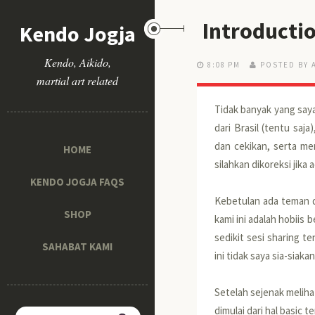
Introductio
Kendo Jogja
Kendo, Aikido,
8:08 PM
POSTED BY 
martial art related
Tidak banyak yang say
dari Brasil (tentu saja
dan cekikan, serta me
HOME
silahkan dikoreksi jika
KENDO JOGJA FAQS
Kebetulan ada teman da
SHOP
kami ini adalah hobiis 
sedikit sesi sharing 
SAHABAT KAMI
ini tidak saya sia-siakan
Setelah sejenak melihat
dimulai dari hal basic t