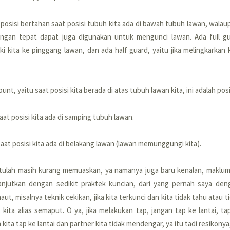
u posisi bertahan saat posisi tubuh kita ada di bawah tubuh lawan, walau
engan tepat dapat juga digunakan untuk mengunci lawan. Ada full guar
i kita ke pinggang lawan, dan ada half guard, yaitu jika melingkarkan 
nt, yaitu saat posisi kita berada di atas tubuh lawan kita, ini adalah posi
saat posisi kita ada di samping tubuh lawan.
saat posisi kita ada di belakang lawan (lawan memunggungi kita).
ntulah masih kurang memuaskan, ya namanya juga baru kenalan, maklum 
lanjutkan dengan sedikit praktek kuncian, dari yang pernah saya den
t, misalnya teknik cekikan, jika kita terkunci dan kita tidak tahu atau 
t kita alias semaput. O ya, jika melakukan tap, jangan tap ke lantai, ta
ka kita tap ke lantai dan partner kita tidak mendengar, ya itu tadi resikonya,