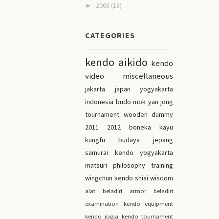
2008
(18)
►
CATEGORIES
kendo
aikido
kendo
video
miscellaneous
jakarta
japan
yogyakarta
indonesia
budo
mok yan jong
tournament
wooden dummy
2011
2012
boneka kayu
kungfu
budaya jepang
samurai
kendo yogyakarta
matsuri
philosophy
training
wingchun
kendo shiai
wisdom
alat beladiri
armor
beladiri
examination
kendo equipment
kendo jogja
kendo tournament