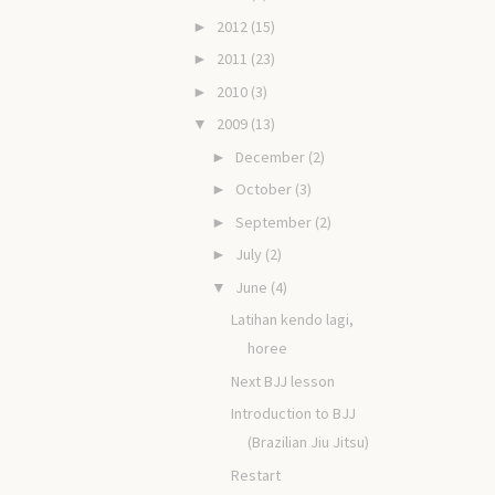
2012
(15)
►
2011
(23)
►
2010
(3)
►
2009
(13)
▼
December
(2)
►
October
(3)
►
September
(2)
►
July
(2)
►
June
(4)
▼
Latihan kendo lagi,
horee
Next BJJ lesson
Introduction to BJJ
(Brazilian Jiu Jitsu)
Restart