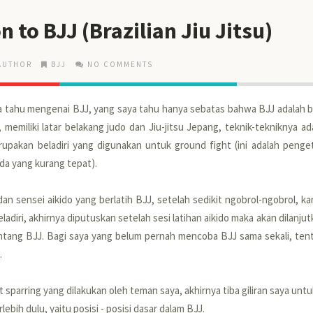
n to BJJ (Brazilian Jiu Jitsu)
AUTHOR
BJJ
NO COMMENTS
a tahu mengenai BJJ, yang saya tahu hanya sebatas bahwa BJJ adalah be
), memiliki latar belakang judo dan Jiu-jitsu Jepang, teknik-tekniknya a
rupakan beladiri yang digunakan untuk ground fight (ini adalah peng
 ada yang kurang tepat).
n sensei aikido yang berlatih BJJ, setelah sedikit ngobrol-ngobrol, k
beladiri, akhirnya diputuskan setelah sesi latihan aikido maka akan dilan
tentang BJJ. Bagi saya yang belum pernah mencoba BJJ sama sekali, te
.
 sparring yang dilakukan oleh teman saya, akhirnya tiba giliran saya untuk
erlebih dulu, yaitu posisi - posisi dasar dalam BJJ.