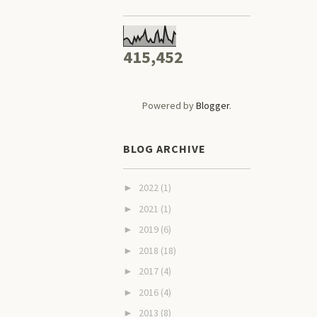
415,452
Powered by
Blogger
.
BLOG ARCHIVE
2022
(1)
►
2021
(1)
►
2019
(6)
►
2018
(18)
►
2017
(4)
►
2016
(4)
►
2013
(8)
►