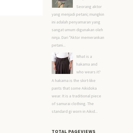
Seorang aktor
yang menjadi petani; mungkin
ini adalah penyamaran yang
sangat umum digunakan oleh
ninja. Dari "Aktor memerankan
petani...
What is a
hakama and
who wears it?
A hakama is the skirt-like
pants that some Aikidoka
wear. It is a traditional piece
of samurai clothing. The
standard gi worn in Aikid...
TOTAL PAGEVIEWS