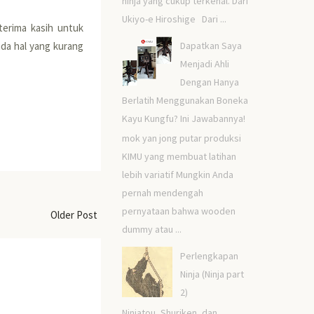
ninja yang cukup terkenal. Dari
Ukiyo-e Hiroshige Dari ...
terima kasih untuk
Dapatkan Saya
da hal yang kurang
Menjadi Ahli
Dengan Hanya
Berlatih Menggunakan Boneka
Kayu Kungfu? Ini Jawabannya!
mok yan jong putar produksi
KIMU yang membuat latihan
lebih variatif Mungkin Anda
pernah mendengah
pernyataan bahwa wooden
Older Post
dummy atau ...
Perlengkapan
Ninja (Ninja part
2)
Ninjatou, Shuriken, dan