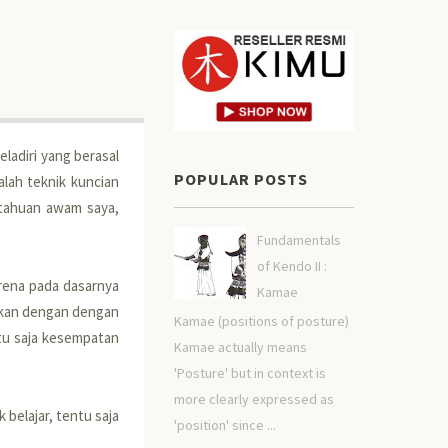
ladiri yang berasal
POPULAR POSTS
dalah teknik kuncian
etahuan awam saya,
Fundamentals
of Kendo II :
arena pada dasarnya
Kamae
jutkan dengan dengan
Kamae (positions of posture)
ntu saja kesempatan
Kamae actually means
'Posture' but in context is
more clearly expressed as
 belajar, tentu saja
'position' since ...