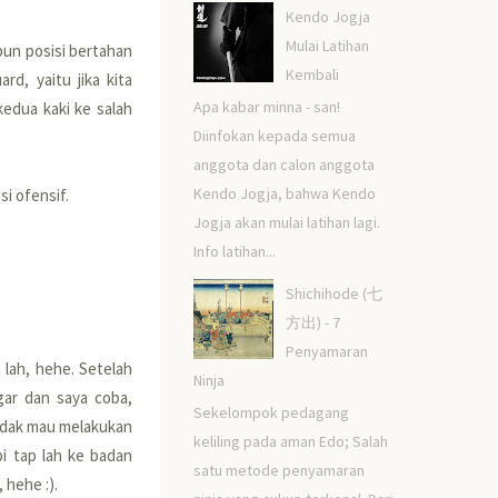
Kendo Jogja
Mulai Latihan
pun posisi bertahan
Kembali
d, yaitu jika kita
Apa kabar minna - san!
kedua kaki ke salah
Diinfokan kepada semua
anggota dan calon anggota
Kendo Jogja, bahwa Kendo
si ofensif.
Jogja akan mulai latihan lagi.
Info latihan...
Shichihode (七
方出) - 7
Penyamaran
lah, hehe. Setelah
Ninja
gar dan saya coba,
Sekelompok pedagang
tidak mau melakukan
keliling pada aman Edo; Salah
pi tap lah ke badan
satu metode penyamaran
 hehe :).