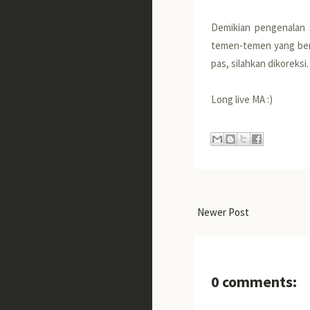
Demikian pengenalan s
temen-temen yang bers
pas, silahkan dikoreksi.
Long live MA :)
Newer Post
0 comments: