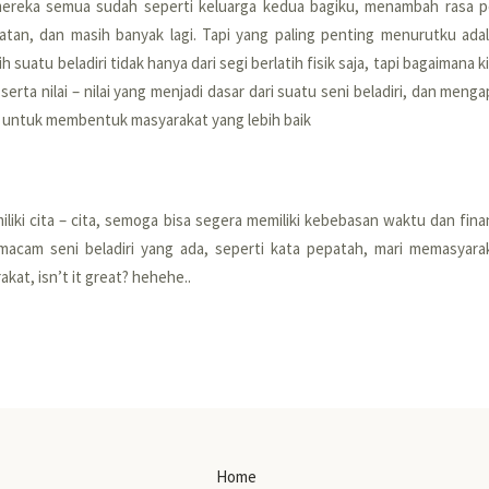
mereka semua sudah seperti keluarga kedua bagiku, menambah rasa per
tan, dan masih banyak lagi. Tapi yang paling penting menurutku adal
suatu beladiri tidak hanya dari segi berlatih fisik saja, tapi bagaimana k
erta nilai – nilai yang menjadi dasar dari suatu seni beladiri, dan meng
i untuk membentuk masyarakat yang lebih baik
iliki cita – cita, semoga bisa segera memiliki kebebasan waktu dan finan
macam seni beladiri yang ada, seperti kata pepatah, mari memasyarak
kat, isn’t it great? hehehe..
Home