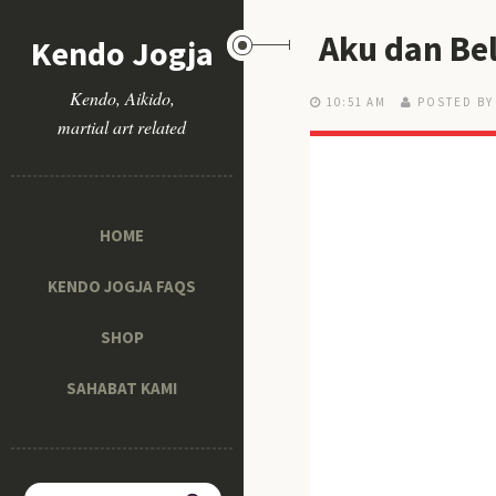
Aku dan Bel
Kendo Jogja
Kendo, Aikido,
10:51 AM
POSTED BY
martial art related
HOME
KENDO JOGJA FAQS
SHOP
SAHABAT KAMI