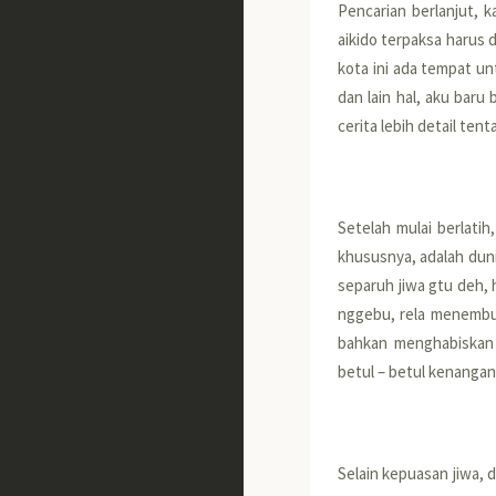
Pencarian berlanjut, 
aikido terpaksa harus 
kota ini ada tempat unt
dan lain hal, aku baru
cerita lebih detail ten
Setelah mulai berlatih,
khususnya, adalah duni
separuh jiwa gtu deh,
nggebu, rela menembus 
bahkan menghabiskan 
betul – betul kenangan
Selain kepuasan jiwa, 