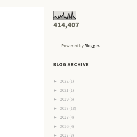
414,407
Powered by
Blogger
.
BLOG ARCHIVE
2022
(1)
►
2021
(1)
►
2019
(6)
►
2018
(18)
►
2017
(4)
►
2016
(4)
►
2013
(8)
►