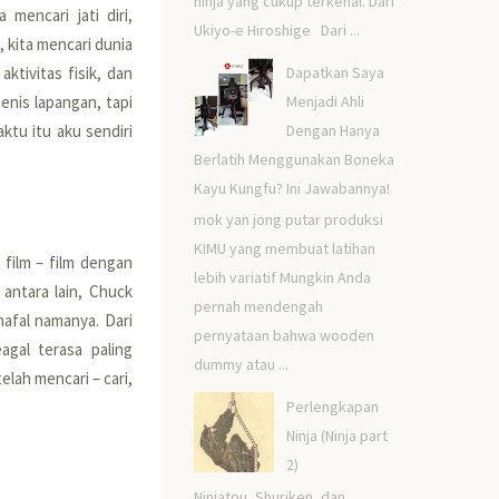
ninja yang cukup terkenal. Dari
mencari jati diri,
Ukiyo-e Hiroshige Dari ...
, kita mencari dunia
Dapatkan Saya
ktivitas fisik, dan
Menjadi Ahli
enis lapangan, tapi
Dengan Hanya
tu itu aku sendiri
Berlatih Menggunakan Boneka
Kayu Kungfu? Ini Jawabannya!
mok yan jong putar produksi
KIMU yang membuat latihan
film – film dengan
lebih variatif Mungkin Anda
 antara lain, Chuck
pernah mendengah
hafal namanya. Dari
pernyataan bahwa wooden
gal terasa paling
dummy atau ...
elah mencari – cari,
Perlengkapan
Ninja (Ninja part
2)
Ninjatou, Shuriken, dan