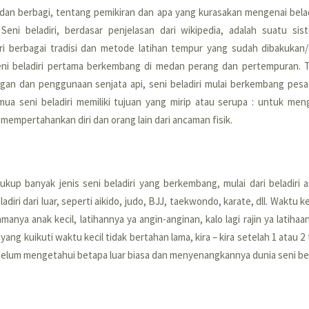
a dan berbagi, tentang pemikiran dan apa yang kurasakan mengenai beladi
.
Seni beladiri, berdasar penjelasan dari wikipedia, adalah suatu si
ari berbagai tradisi dan metode latihan tempur yang sudah dibakukan/d
eni beladiri pertama berkembang di medan perang dan pertempuran. T
an dan penggunaan senjata api, seni beladiri mulai berkembang pesat 
a seni beladiri memiliki tujuan yang mirip atau serupa : untuk meng
 mempertahankan diri dan orang lain dari ancaman fisik.
cukup banyak jenis seni beladiri yang berkembang, mulai dari beladiri as
adiri dari luar, seperti aikido, judo, BJJ, taekwondo, karate, dll. Waktu k
amanya anak kecil, latihannya ya angin-anginan, kalo lagi rajin ya latihaan
 yang kuikuti waktu kecil tidak bertahan lama, kira – kira setelah 1 atau 2
 belum mengetahui betapa luar biasa dan menyenangkannya dunia seni bel