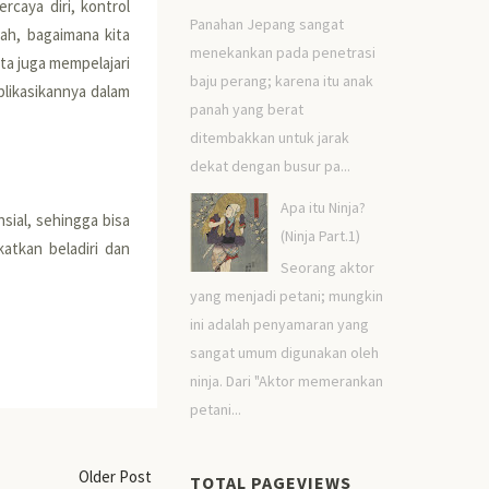
caya diri, kontrol
Panahan Jepang sangat
ah, bagaimana kita
menekankan pada penetrasi
ita juga mempelajari
baju perang; karena itu anak
aplikasikannya dalam
panah yang berat
ditembakkan untuk jarak
dekat dengan busur pa...
Apa itu Ninja?
sial, sehingga bisa
(Ninja Part.1)
atkan beladiri dan
Seorang aktor
yang menjadi petani; mungkin
ini adalah penyamaran yang
sangat umum digunakan oleh
ninja. Dari "Aktor memerankan
petani...
Older Post
TOTAL PAGEVIEWS