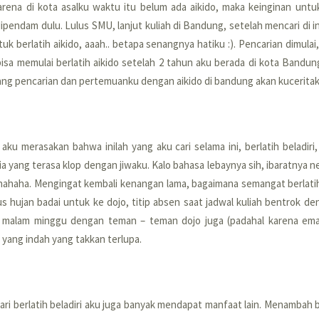
karena di kota asalku waktu itu belum ada aikido, maka keinginan unt
dipendam dulu. Lulus SMU, lanjut kuliah di Bandung, setelah mencari di i
uk berlatih aikido, aaah.. betapa senangnya hatiku :). Pencarian dimulai
 bisa memulai berlatih aikido setelah 2 tahun aku berada di kota Bandung
tang pencarian dan pertemuanku dengan aikido di bandung akan kuceritakan
 aku merasakan bahwa inilah yang aku cari selama ini, berlatih beladiri,
a yang terasa klop dengan jiwaku. Kalo bahasa lebaynya sih, ibaratnya 
 hahaha. Mengingat kembali kenangan lama, bagaimana semangat berlat
hujan badai untuk ke dojo, titip absen saat jadwal kuliah bentrok den
malam minggu dengan teman – teman dojo juga (padahal karena eman
 yang indah yang takkan terlupa.
dari berlatih beladiri aku juga banyak mendapat manfaat lain. Menambah