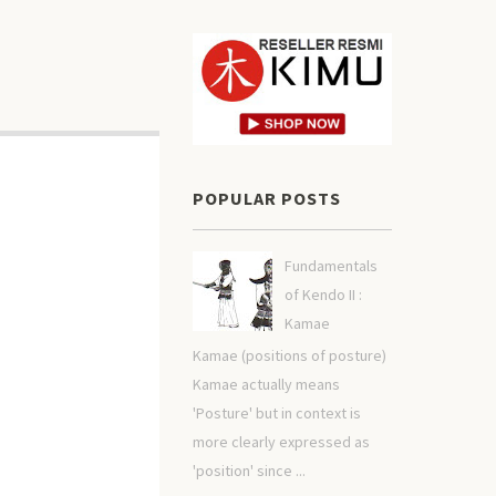
POPULAR POSTS
Fundamentals
of Kendo II :
Kamae
Kamae (positions of posture)
Kamae actually means
'Posture' but in context is
more clearly expressed as
'position' since ...