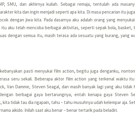
P, SMU, dan akhirnya kuliah. Sebagai remaja, tentulah ada masanya 
akter kita dan ingin menjadi seperti apa kita. Di masa pencarian itu juga
ocok dengan jiwa kita. Pada dasarnya aku adalah orang yang menyukai a
itu aku telah mencoba berbagai aktivitas, seperti sepak bola, basket, t
uas dengan semua itu, masih terasa ada sesuatu yang kurang, yang wak
ebanyakan pasti menyukai film action, begitu juga denganku, nonton 
rasa seru sekali. Beberapa aktor film action yang terkenal waktu itu
ock, Van Damme, Steven Seagal, dan masih banyak lagi yang aku tidak 
dengan berbagai gaya bertarungnya, entah kenapa gaya Steven Sea
 kita tidak tau dia ngapain, tahu – tahu musuhnya udah kelempar aja. Set
rnama aikido. Inilah saat aku benar – benar tertarik pada beladiri.