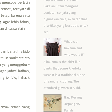
uk mencoba berlatih
Pakaian Hitam Mengenai
nternet, ternyata di
senjata - senjata yang
, tetapi karena satu
digunakan ninja, akan dibahas
. Agar lebih fokus,
di artikel yang berbeda, untuk
 di tulisan lain.
art...
What is a
hakama and
 dan berlatih aikido
who wears it?
nemuin soulmate ato
A hakama is the skirt-like
ih yang menggebu –
pants that some Aikidoka
gan jadwal latihan,
wear. It is a traditional piece
g jomblo, haha..),
of samurai clothing. The
standard gi worn in Aikid...
Baju Perang
Jepang VS
 banyak teman, yang
Panah