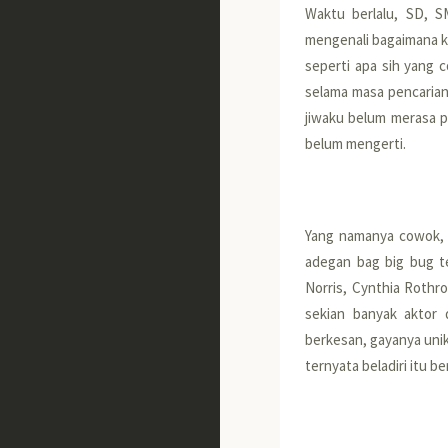
Waktu berlalu, SD, SM
mengenali bagaimana kar
seperti apa sih yang c
selama masa pencarian 
jiwaku belum merasa p
belum mengerti.
Yang namanya cowok, k
adegan bag big bug te
Norris, Cynthia Rothr
sekian banyak aktor 
berkesan, gayanya unik,
ternyata beladiri itu be