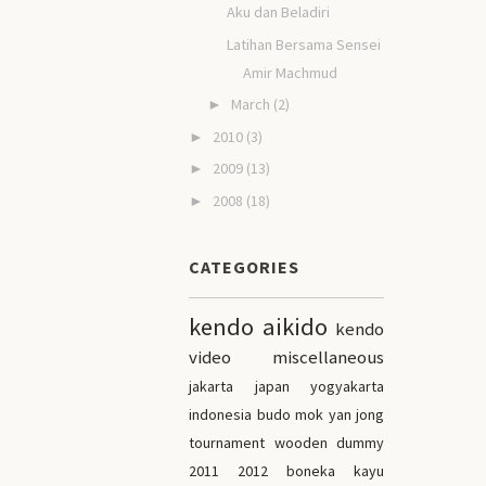
Aku dan Beladiri
Latihan Bersama Sensei
Amir Machmud
March
(2)
►
2010
(3)
►
2009
(13)
►
2008
(18)
►
CATEGORIES
kendo
aikido
kendo
video
miscellaneous
jakarta
japan
yogyakarta
indonesia
budo
mok yan jong
tournament
wooden dummy
2011
2012
boneka kayu