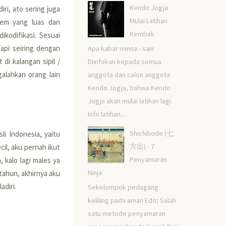
Kendo Jogja
ri, ato sering juga
Mulai Latihan
stem yang luas dan
Kembali
ikodifikasi. Sesuai
api seiring dengan
Apa kabar minna - san!
di kalangan sipil /
Diinfokan kepada semua
alahkan orang lain
anggota dan calon anggota
Kendo Jogja, bahwa Kendo
Jogja akan mulai latihan lagi.
Info latihan...
Shichihode (七
li Indonesia, yaitu
方出) - 7
ecil, aku pernah ikut
Penyamaran
, kalo lagi males ya
Ninja
 tahun, akhirnya aku
adiri.
Sekelompok pedagang
keliling pada aman Edo; Salah
satu metode penyamaran